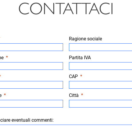
CONTATTACI
 ricambi
Ragione sociale
oli dei clienti
golazione di autotelai
me
Partita IVA
CAP
 fa da pioniere con i suoi marchi nella trazione alte
e
Città
a
ine
sciare eventuali commenti: