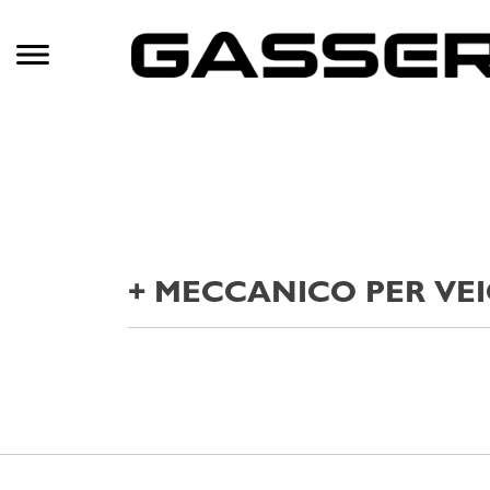
+
MECCANICO PER VEICOL
Il tuo profilo:
Formazione come meccanico di veico
Esperienza nella manutenzione e rip
Entusiasmo per la tecnologia dei
A te piace lavorare in un team gio