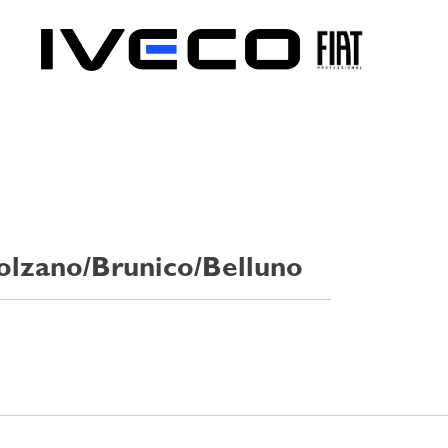
zano/Brunico/Belluno
ine agricole o edili.