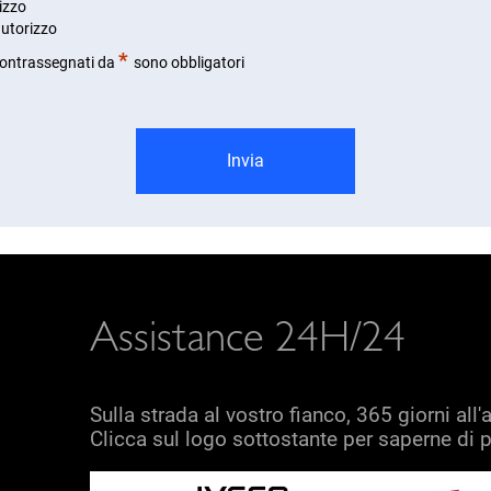
izzo
utorizzo
*
contrassegnati da
sono obbligatori
Invia
Assistance 24H/24
Sulla strada al vostro fianco, 365 giorni all'
Clicca sul logo sottostante per saperne di p