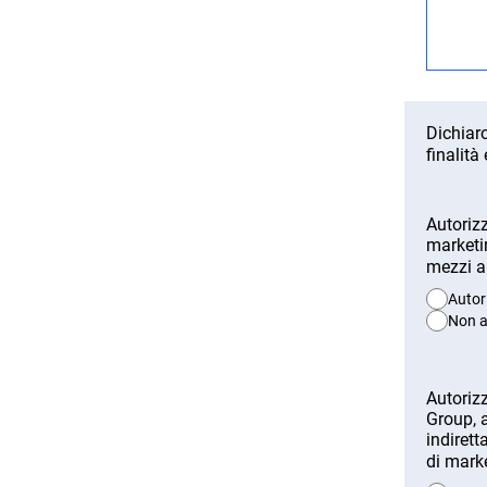
Contratto collettivo metalmeccanica indu
Stipendio iniziale a partire da circa 28.
competenze richieste per la posizione.
Dichiaro
finalità
Lo stipendio effettivo verrà concordato
Autorizz
Info e contatto:
marketin
mezzi au
Indirizzo mail:
markus.stofner@gassersr
Tel: +39 0471 553111 Markus
Autor
Non a
Download PDF
Autorizz
Group, a
indirett
di marke