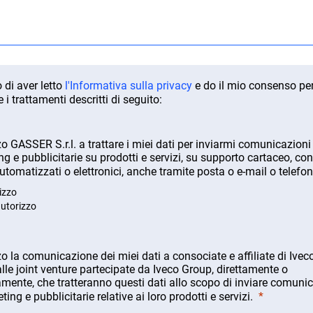
stria (C011), categoria retributiva a partire da C2.
000 € lordi all'anno, con adeguamenti in base alle qualif
 di aver letto
l'Informativa sulla privacy
e do il mio consenso per
 e i trattamenti descritti di seguito:
 individualmente durante un colloquio personale.
o GASSER S.r.l. a trattare i miei dati per inviarmi comunicazioni
g e pubblicitarie su prodotti e servizi, su supporto cartaceo, con
tomatizzati o elettronici, anche tramite posta o e-mail o telefon
l.it
izzo
utorizzo
o la comunicazione dei miei dati a consociate e affiliate di Ivec
lle joint venture partecipate da Iveco Group, direttamente o
amente, che tratteranno questi dati allo scopo di inviare comuni
ting e pubblicitarie relative ai loro prodotti e servizi.