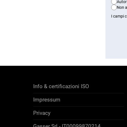
Autor
Non a
I campi 
Info & certificazioni ISO
Impressum
Privacy
Gasser Srl - IT00099870214