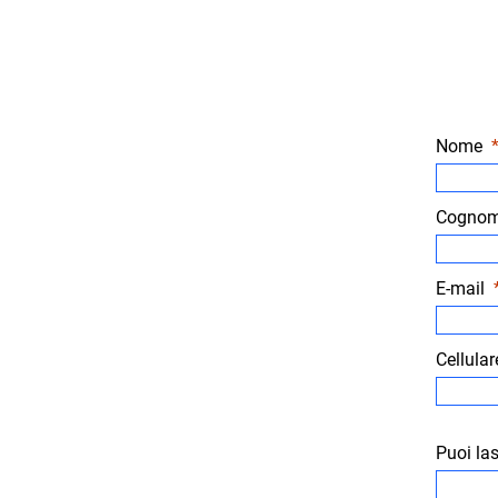
I tuoi compiti:
Diagnosi dei guasti
Determinazione del fabbisogno di
Nome
Manutenzione e riparazione dei veic
Collaudazione, trasformazione e re
Cogno
Ti aspetta:
E-mail
Un'azienda innovativa e moderna che
Un team giovane e motivato
Cellular
Opportunità di formazione continu
Prospettive di lavoro a lungo term
Retribuzione legata ai risultati
Pianificazione flessibile delle ferie
Puoi la