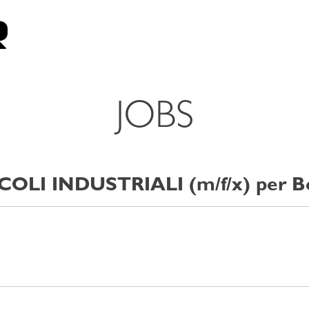
JOBS
I INDUSTRIALI (m/f/x) per Bol
li industriali o autovetture o come tecnico di macch
arazione di veicoli industriali
 camion
vane