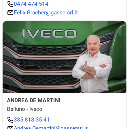
0474 474 514
Felix.Graeber@gassersrl.it
ANDREA DE MARTINI
Belluno - Iveco
335 818 35 41
Andrea.Demartini@gassersrl.it