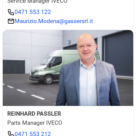
Service Manager IVECO
0471 553 122
Maurizio.Modena@gassersrl.it
REINHARD PASSLER
Parts Manager IVECO
0471 553 212