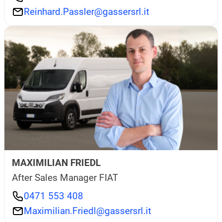
Reinhard.Passler@gassersrl.it
MAXIMILIAN FRIEDL
After Sales Manager FIAT
0471 553 408
Maximilian.Friedl@gassersrl.it